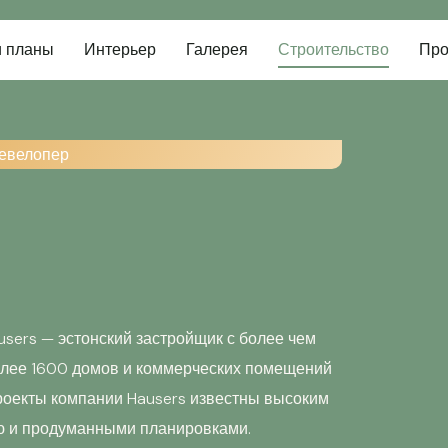
и планы
Интерьер
Галерея
Строительство
Пр
евелопер
sers — эстонский застройщик с более чем
олее 1600 домов и коммерческих помещений
оекты компании Hausers известны высоким
ью и продуманными планировками.