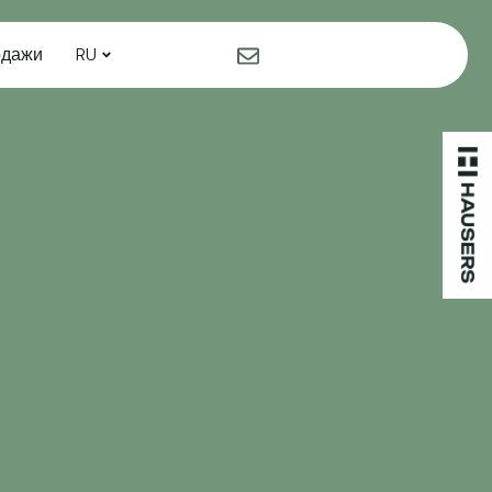
одажи
RU