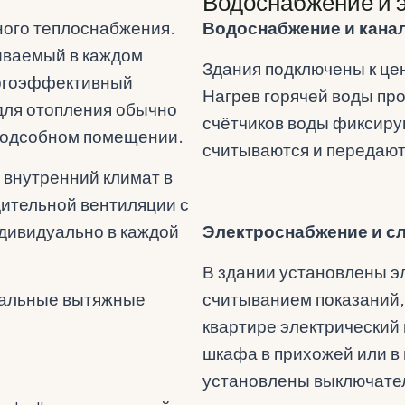
Водоснабжение и 
ного теплоснабжения.
Водоснабжение и кана
иваемый в каждом
Здания подключены к це
ергоэффективный
Нагрев горячей воды про
для отопления обычно
счётчиков воды фиксиру
 подсобном помещении.
считываются и передают
 внутренний климат в
ительной вентиляции с
ндивидуально в каждой
Электроснабжение и с
В здании установлены э
уальные вытяжные
считыванием показаний,
квартире электрический
шкафа в прихожей или в
установлены выключател