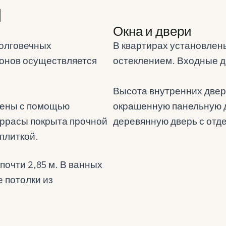
ы
Окна и двери
долговечных
В квартирах установлен
онов осуществляется
остеклением. Входные д
Высота внутренних двере
шены с помощью
окрашенную панельную д
еррасы покрыта прочной
деревянную дверь с отде
плиткой.
почти 2,85 м. В ванных
е потолки из