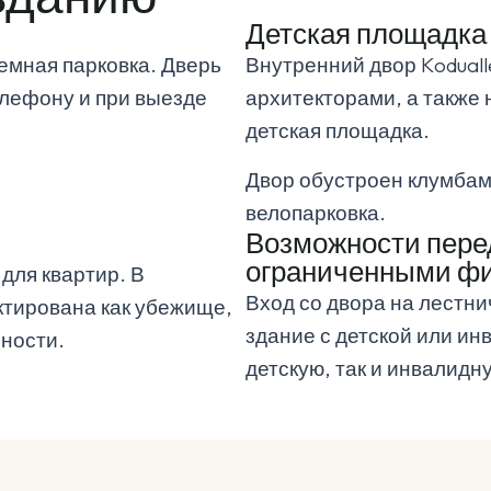
Детская площадка 
емная парковка. Дверь
Внутренний двор Kodua
лефону и при выезде
архитекторами, а также 
детская площадка.
Двор обустроен клумбам
велопарковка.
Возможности пере
ограниченными ф
для квартир. В
Вход со двора на лестни
ктирована как убежище,
здание с детской или ин
сности.
детскую, так и инвалидн